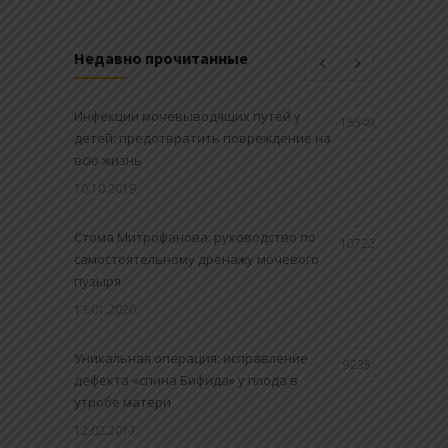
Недавно прочитанные
Инфекции мочевыводящих путей у
15549
детей: предотвратить повреждение на
всю жизнь
10.10.2019
Стома Митрофанова: руководство по
10722
самостоятельному дренажу мочевого
пузыря
13.01.2020
Уникальная операция: исправление
9235
дефекта «спина Бифида» у плода в
утробе матери
12.02.2017