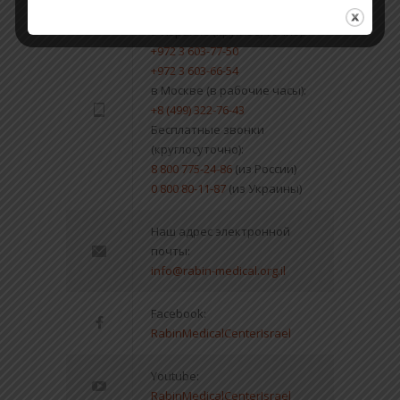
в Израиле (круглосуточно):
+972 3 603-77-50
+972 3 603-66-54
в Москве (в рабочие часы):
+8 (499) 322-76-43
Бесплатные звонки
(круглосуточно):
8 800 775-24-86
(из России)
0 800 80-11-87
(из Украины)
Наш адрес электронной
почты:
info@rabin-medical.org.il
Facebook:
RabinMedicalCenterIsrael
Youtube:
RabinMedicalCenterIsrael