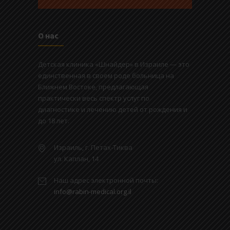
О нас
Детская клиника «Шнайдер» в Израиле — это
единственная в своем роде больница на
Ближнем Востоке, предлагающая
практически весь спектр услуг по
диагностике и лечению детей от рождения и
до 18 лет.
Израиль, г. Петах-Тиква
ул. Каплан, 14
Наш адрес электронной почты:
info@rabin-medical.org.il