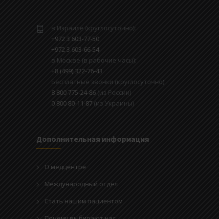
в Израиле (круглосуточно):
+972 3 603-77-50
+972 3 603-66-54
в Москве (в рабочие часы):
+8 (499) 322-76-43
Бесплатные звонки (круглосуточно):
8 800 775-24-86
(из России)
0 800 80-11-87
(из Украины)
Дополнительная информация
О медцентре
Международный отдел
Стать нашим пациентом
Почему выбирают нас