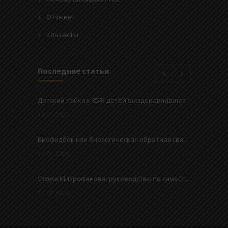
Отзывы
Контакты
Последние статьи
Детский лейкоз: 85% детей выздоравливают
14.01.2020
Биофидбек или биологическая обратная связь – метод улучшения привычек мочеиспускания у детей
14.01.2020
Стома Митрофанова: руководство по самостоятельному дренажу мочевого пузыря
13.01.2020
Гипоспадия — дефект мочеиспускательного канала