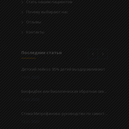
Стать нашим пациентом
Почему выбирают нас
Отзывы
Контакты
Последние статьи
Детский лейкоз: 85% детей выздоравливают
14.01.2020
Биофидбек или биологическая обратная связь – метод улучшения привычек мочеиспускания у детей
14.01.2020
Стома Митрофанова: руководство по самостоятельному дренажу мочевого пузыря
13.01.2020